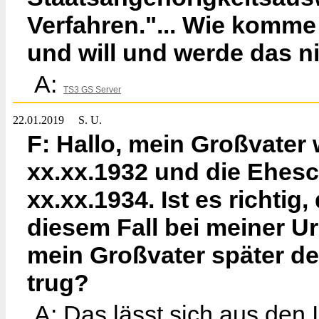
Verfahren."... Wie komme 
und will und werde das ni
A:
TS3 GS Server
22.01.2019
S. U.
F: Hallo, mein Großvater
xx.xx.1932 und die Ehesc
xx.xx.1934. Ist es richt
diesem Fall bei meiner U
mein Großvater später d
trug?
A: Das lässt sich aus den 