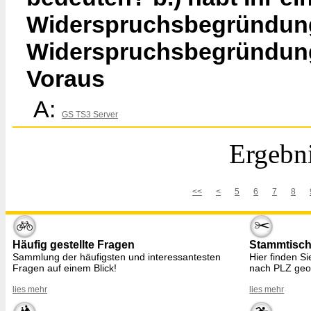
Widerspruchsbegründung 
Widerspruchsbegründung
Voraus
A:
GS TS3 Server
Ergebni
<<
<
5
6
7
8
Häufig gestellte Fragen
Stammtisc
Sammlung der häufigsten und interessantesten
Hier finden S
Fragen auf einem Blick!
nach PLZ geo
lies mehr
lies mehr