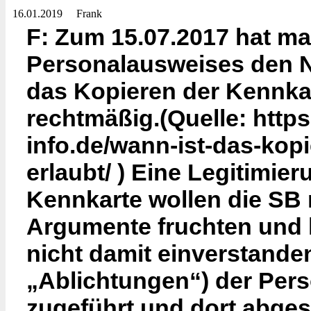
16.01.2019
Frank
F: Zum 15.07.2017 hat m
Personalausweises den N
das Kopieren der Kennka
rechtmäßig.(Quelle: http
info.de/wann-ist-das-kop
erlaubt/ ) Eine Legitimieru
Kennkarte wollen die SB 
Argumente fruchten und
nicht damit einverstanden
„Ablichtungen“) der Per
zugeführt und dort abge