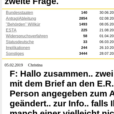
zweite Frage.
Bundesstaaten
140
30.06.2
Antrag\Ableitung
2854
02.08.2
"Behörden" Willkür
1493
08.05.2
ESTA
225
21.08.2
Widerspruchsverfahren
58
01.04.2
Statusdeutsche
33
06.03.2
Implikationen
244
26.10.2
Sonstiges
3444
28.07.2
05.02.2019
Christina
F: Hallo zusammen.. zwei 
mit dem Brief an den E.R. 
Person angegeben zum Ans
geändert.. zur Info.. fall
manch einer vielleicht ni