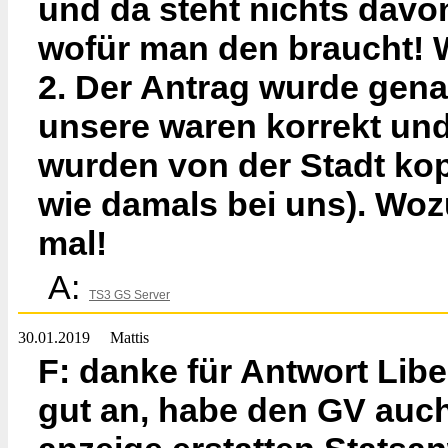
und da steht nichts dav
wofür man den braucht! 
2. Der Antrag wurde gena
unsere waren korrekt und 
wurden von der Stadt kopi
wie damals bei uns). Wo
mal!
A:
TS3 GS Server
30.01.2019
Mattis
F: danke für Antwort Liber
gut an, habe den GV auc