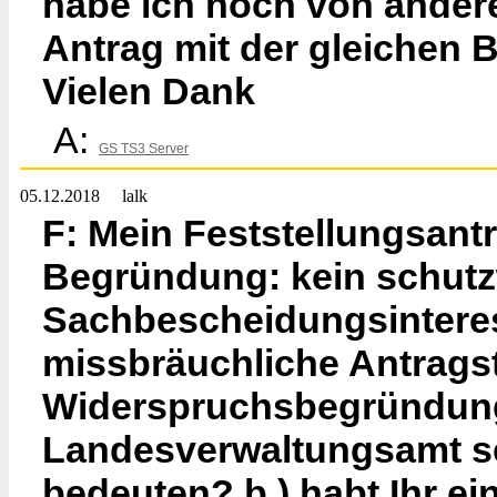
habe ich noch von andere
Antrag mit der gleichen
Vielen Dank
A:
GS TS3 Server
05.12.2018
lalk
F: Mein Feststellungsant
Begründung: kein schut
Sachbescheidungsinteres
missbräuchliche Antragst
Widerspruchsbegründung s
Landesverwaltungsamt se
bedeuten? b.) habt Ihr ei