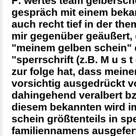
F: wertes team gelbersche
gespräch mit einem beka
auch recht tief in der th
mir gegenüber geäußert, 
"meinem gelben schein" d
"sperrschrift (z.B. M u s t
zur folge hat, dass meiner
vorsichtig ausgedrückt v
dahingehend veralbert bzw
diesem bekannten wird i
schein größtenteils in spe
familiennamens ausgefert