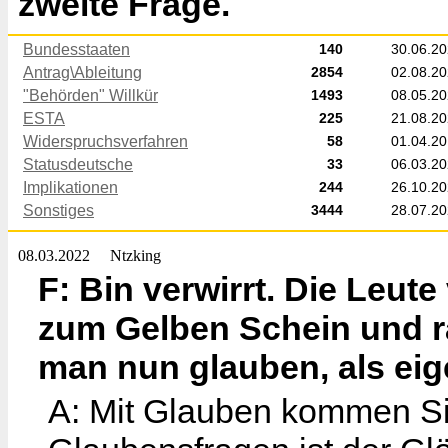
zweite Frage.
Bundesstaaten
140
30.06.2
Antrag\Ableitung
2854
02.08.2
"Behörden" Willkür
1493
08.05.2
ESTA
225
21.08.2
Widerspruchsverfahren
58
01.04.2
Statusdeutsche
33
06.03.2
Implikationen
244
26.10.2
Sonstiges
3444
28.07.2
08.03.2022
Ntzking
F: Bin verwirrt. Die Leu
zum Gelben Schein und rat
man nun glauben, als ei
A: Mit Glauben kommen Sie