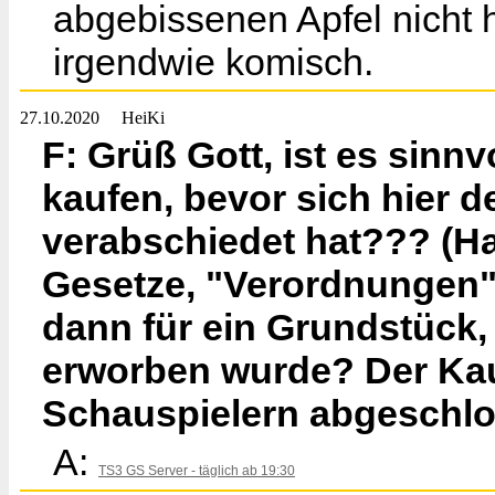
abgebissenen Apfel nicht 
irgendwie komisch.
27.10.2020
HeiKi
F: Grüß Gott, ist es sinn
kaufen, bevor sich hier d
verabschiedet hat??? (Ha
Gesetze, "Verordnungen"
dann für ein Grundstück,
erworben wurde? Der Kau
Schauspielern abgeschlos
A:
TS3 GS Server - täglich ab 19:30