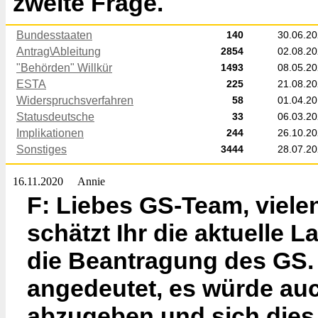
zweite Frage.
Bundesstaaten
140
30.06.2
Antrag\Ableitung
2854
02.08.2
"Behörden" Willkür
1493
08.05.2
ESTA
225
21.08.2
Widerspruchsverfahren
58
01.04.2
Statusdeutsche
33
06.03.2
Implikationen
244
26.10.2
Sonstiges
3444
28.07.2
16.11.2020
Annie
F: Liebes GS-Team, viele
schätzt Ihr die aktuelle La
die Beantragung des GS. S
angedeutet, es würde auc
abzugeben und sich dies 