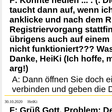
F: Könnte heulen ... : (.
taucht dann auf, wenn ic
anklicke und nach dem Ru
Registriervorgang stattfi
übrigens auch auf einem K
nicht funktioniert??? Wa
Danke, HeiKi (Ich hoffe, m
arg!)
A: Dann öffnen Sie doch 
verbinden und geben die D
30.10.2020
HeiKi
F: Grüß Gott, Problem: De