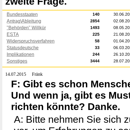
zweite Frage.
Bundesstaaten
140
30.06.2
Antrag\Ableitung
2854
02.08.2
"Behörden" Willkür
1493
08.05.2
ESTA
225
21.08.2
Widerspruchsverfahren
58
01.04.2
Statusdeutsche
33
06.03.2
Implikationen
244
26.10.2
Sonstiges
3444
28.07.2
14.07.2015
Fränk
F: Gibt es schon Mensch
Und wenn ja, gibt es Mus
richten könnte? Danke.
A: Bitte nehmen Sie sich z