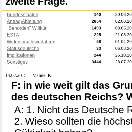
zweite Frage.
Bundesstaaten
140
30.06.2
Antrag\Ableitung
2854
02.08.2
"Behörden" Willkür
1493
08.05.2
ESTA
225
21.08.2
Widerspruchsverfahren
58
01.04.2
Statusdeutsche
33
06.03.2
Implikationen
244
26.10.2
Sonstiges
3444
28.07.2
14.07.2015
Manuel K.
F: in wie weit gilt das G
des deutschen Reichs? We
A: 1. Nicht das Deutsche 
2. Wieso sollten die höch