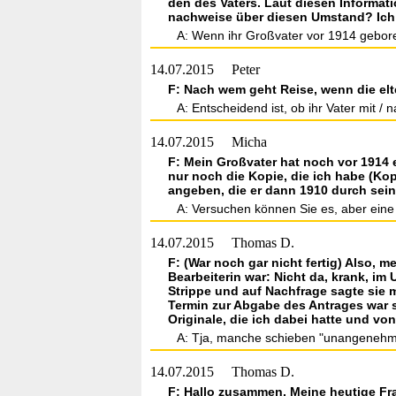
den des Vaters. Laut diesen Informat
nachweise über diesen Umstand? Ich h
A: Wenn ihr Großvater vor 1914 geboren 
14.07.2015
Peter
F: Nach wem geht Reise, wenn die elt
A: Entscheidend ist, ob ihr Vater mit / 
14.07.2015
Micha
F: Mein Großvater hat noch vor 1914 
nur noch die Kopie, die ich habe (Kop
angeben, die er dann 1910 durch sei
A: Versuchen können Sie es, aber eine G
14.07.2015
Thomas D.
F: (War noch gar nicht fertig) Also, 
Bearbeiterin war: Nicht da, krank, im
Strippe und auf Nachfrage sagte sie m
Termin zur Abgabe des Antrages war sie
Originale, die ich dabei hatte und v
A: Tja, manche schieben "unangenehme
14.07.2015
Thomas D.
F: Hallo zusammen. Meine heutige Frag