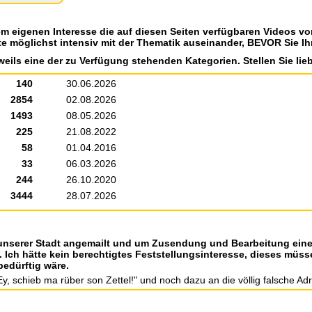
em eigenen Interesse die auf diesen Seiten verfügbaren Videos v
te möglichst intensiv mit der Thematik auseinander, BEVOR Sie Ih
weils eine der zu Verfügung stehenden Kategorien. Stellen Sie lieb
140
30.06.2026
2854
02.08.2026
1493
08.05.2026
225
21.08.2022
58
01.04.2016
33
06.03.2026
244
26.10.2020
3444
28.07.2026
unserer Stadt angemailt und um Zusendung und Bearbeitung eine
 Ich hätte kein berechtigtes Feststellungsinteresse, dieses müss
bedürftig wäre.
, schieb ma rüber son Zettel!" und noch dazu an die völlig falsche Adres