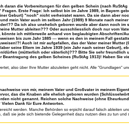
n ich daran die Vorbereitungen für den gelben Schein (nach RuStAg
 Fragen. Erste Frage: Ich selbst bin im Jahre 1989, in Bayern ge
iner Geburt) "noch" nicht verheiratet waren. Da sie dann aber noc
und mein Vater auch im selben Jahr (1989) 9 Monate nach meiner 
 oder!?? Da ich also unehelich geboren wurde aber dann noch im s
eine Mutter ableiten??? Oder ausschliesslich doch nur vom Vat
), könnte ich mittlerweile anhand von beglaubigten Abschriften/A
weisen bis zum Jahr 1885 --- wenn es den in meinem Fall gestatt
eisen!?! Auch ist mir aufgefallen, das der Vater meiner Mutter (O
ber seine Eltern im Jahre 1939 (ein Jahr nach seiner Geburt), e
n/dürfen (mütterlich oder väterlich)??? Bitte Sie sehr freundlic
r Beantragung des gelben Scheines (RuStAg 1913)! Haben Sie viel
wertet, also über Ihre Mutter abzuleiten geht nicht. Alle "Grundlagen" 
snachweise von mir, meinem Vater und Großvater in meinem Eigen
vor, das die Knaben alle ehelich geboren wurden (Schlüsselwörte
rden nicht genannt. Reichen solche Nachweise (ohne Eheurkunden
 Vielen Dank für Eure Antworten.
eicht werden. Manche Behörden so erpicht darauf falsch ableiten und d
, daß sie jede sich bietende Gelegenheit dazu nutzen dies zu tun und