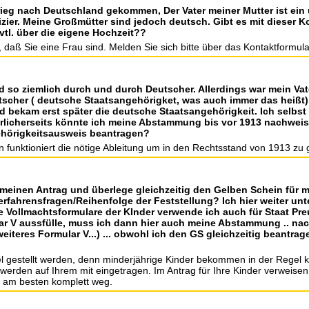
ieg nach Deutschland gekommen, Der Vater meiner Mutter ist ein 
izier. Meine Großmütter sind jedoch deutsch. Gibt es mit dieser 
vtl. über die eigene Hochzeit??
daß Sie eine Frau sind. Melden Sie sich bitte über das Kontaktformular
d so ziemlich durch und durch Deutscher. Allerdings war mein Vat
cher ( deutsche Staatsangehörigket, was auch immer das heißt).
nd bekam erst später die deutsche Staatsangehörigkeit. Ich selbs
erlicherseits könnte ich meine Abstammung bis vor 1913 nachwei
ehörigkeitsausweis beantragen?
 funktioniert die nötige Ableitung um in den Rechtsstand von 1913 zu ge
meinen Antrag und überlege gleichzeitig den Gelben Schein für m
erfahrensfragen/Reihenfolge der Feststellung? Ich hier weiter u
e Vollmachtsformulare der KInder verwende ich auch für Staat Pre
ar V aussfülle, muss ich dann hier auch meine Abstammung .. na
iteres Formular V...) ... obwohl ich den GS gleichzeitig beantra
lel gestellt werden, denn minderjährige Kinder bekommen in der Regel 
erden auf Ihrem mit eingetragen. Im Antrag für Ihre Kinder verweisen S
 am besten komplett weg.