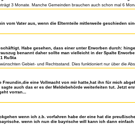
 beträgt 3 Monate. Manche Gemeinden brauchen auch schon mal 6 Mon
n vom Vater aus, wenn die Elternteile mitlerweile geschieden si
eschäftigt. Habe gesehen, dass einer unter Erworben durch: hin
rauszug benannt daher sollte man vielleicht in der Spalte Erworb
 1 RuSta
 gwünschten Gebiet- und Rechtsstand. Dies funktioniert nur über die 
e Freundin,die eine Vollmacht von mir hatte,hat ihn für mich abg
 sagte auch das er es der Meldebehörde weiterleiten tut. Jetzt e
eht vorran...
ückgehen wenn ich z.b. vorfahren habe der eine hat die preußisch
e bayrische. wenn ich nun die bayrische will kann ich dann einfa