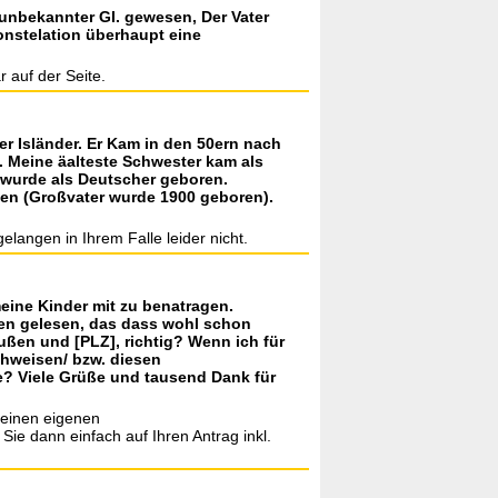
unbekannter GI. gewesen, Der Vater
Konstelation überhaupt eine
 auf der Seite.
er Isländer. Er Kam in den 50ern nach
 Meine äalteste Schwester kam als
t wurde als Deutscher geboren.
sen (Großvater wurde 1900 geboren).
langen in Ihrem Falle leider nicht.
eine Kinder mit zu benatragen.
nten gelesen, das dass wohl schon
ußen und [PLZ], richtig? Wenn ich für
chweisen/ bzw. diesen
ge? Viele Grüße und tausend Dank für
keinen eigenen
ie dann einfach auf Ihren Antrag inkl.