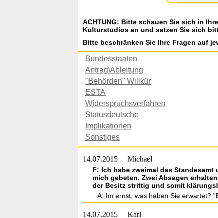
ACHTUNG: Bitte schauen Sie sich in Ihr
Kulturstudios an und setzen Sie sich bit
Bitte beschränken Sie Ihre Fragen auf je
Bundesstaaten
Antrag\Ableitung
"Behörden" Willkür
ESTA
Widerspruchsverfahren
Statusdeutsche
Implikationen
Sonstiges
14.07.2015
Michael
F: Ich habe zweimal das Standesamt 
mich gebeten. Zwei Absagen erhalten.
der Besitz strittig und somit klärungs
A: Im ernst, was haben Sie erwartet? "Ey
14.07.2015
Karl