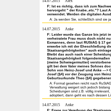
14.07.2015
Alex
F: Ist es richtig, dass ich zum Na
hervorgeht " der Knabe..etc."? Laut
verwendet. Werden die digitalen Aus
A: Ja werden Sie, schließlich sind sie j
14.07.2015
Anke
F: Leider wurde das Ganze bis jetzt i
verheiratete Frau muss doch nicht 
Exmannes, denn laut RUStAG § 17 geht
erwerbe ich mit der Eheschließung d
Staatsangehörigkeiten“ auch eintrag
Bleibt das auch nach einer Scheidu
Staatsangehörigkeit folgendermaßen 
(meine Schwiegermutter) verstorben
gilt bei dem Vater meines Sohnes doch 
Sohn von Heinz-Josef und Anke ---> 
Josef (§4) vor der Zeugung von Hein
Geburtsurkunde Theo (§4) gegebenenf
A: Formal gesehen reicht nach RuStA
Verwaltung weigert sich jedoch bislang 
Scheidungen sind z.B. völlig irreleva
adoptiert, dann geht es nach dessen Li
14.07.2015
Anke
F: Frage zur Vererbung der Staatsang