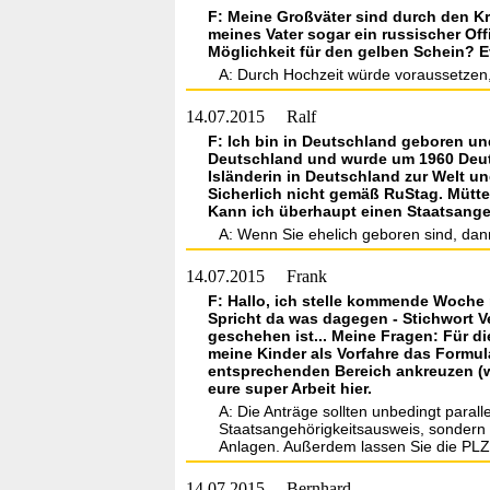
F: Meine Großväter sind durch den Kr
meines Vater sogar ein russischer Off
Möglichkeit für den gelben Schein? E
A: Durch Hochzeit würde voraussetzen, 
14.07.2015
Ralf
F: Ich bin in Deutschland geboren un
Deutschland und wurde um 1960 Deuts
Isländerin in Deutschland zur Welt u
Sicherlich nicht gemäß RuStag. Mütt
Kann ich überhaupt einen Staatsang
A: Wenn Sie ehelich geboren sind, dann
14.07.2015
Frank
F: Hallo, ich stelle kommende Woche 
Spricht da was dagegen - Stichwort V
geschehen ist... Meine Fragen: Für di
meine Kinder als Vorfahre das Formul
entsprechenden Bereich ankreuzen (we
eure super Arbeit hier.
A: Die Anträge sollten unbedingt paral
Staatsangehörigkeitsausweis, sondern w
Anlagen. Außerdem lassen Sie die PLZ
14.07.2015
Bernhard