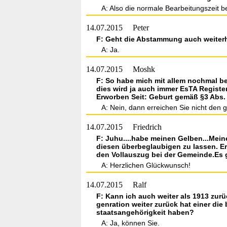
A: Also die normale Bearbeitungszeit
14.07.2015
Peter
F: Geht die Abstammung auch weiterhi
A: Ja.
14.07.2015
Moshk
F: So habe mich mit allem nochmal b
dies wird ja auch immer EsTA Registe
Erworben Seit: Geburt gemäß §3 Abs.
A: Nein, dann erreichen Sie nicht den
14.07.2015
Friedrich
F: Juhu....habe meinen Gelben...Mein
diesen überbeglaubigen zu lassen. Er
den Vollauszug bei der Gemeinde.Es g
A: Herzlichen Glückwunsch!
14.07.2015
Ralf
F: Kann ich auch weiter als 1913 zur
genration weiter zurück hat einer di
staatsangehörigkeit haben?
A: Ja, können Sie.