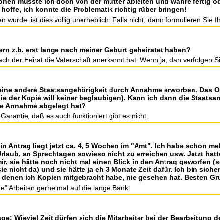
ionen müsste ich doch von der mutter ableiten und währe fertig o
offe, ich konnte die Problematik richtig rüber bringen!
wurde, ist dies völlig unerheblich. Falls nicht, dann formulieren Sie Ih
ern z.b. erst lange nach meiner Geburt geheiratet haben?
nach der Heirat die Vaterschaft anerkannt hat. Wenn ja, dan verfolgen Si
eine andere Staatsangehörigkeit durch Annahme erworben. Das Ori
ie der Kopie will keiner beglaubigen). Kann ich dann die Staatsa
ne Annahme abgelegt hat?
arantie, daß es auch funktioniert gibt es nicht.
mein Antrag liegt jetzt ca. 4, 5 Wochen im "Amt". Ich habe schon m
 Urlaub, an Sprechtagen sowieso nicht zu erreichen usw. Jetzt hatt
ir, sie hätte noch nicht mal einen Blick in den Antrag geworfen (s
 nicht da) und sie hätte ja eh 3 Monate Zeit dafür. Ich bin sicher
on denen ich Kopien mitgebracht habe, nie gesehen hat. Besten Gr
" Arbeiten gerne mal auf die lange Bank.
e: Wieviel Zeit dürfen sich die Mitarbeiter bei der Bearbeitung 