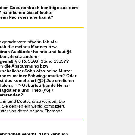
s dem Geburtenbuch benötige aus dem
k "männlichen Geschlechts"
 beim Nachweis anerkannt?
 gerade vereinfacht. Ich als
auch die meines Mannes bzw
inen Ausländer heirate und laut §6
ei „Besitz anderer
g gemäß § 6 RuStAG, Stand 1913??
ohn die Abstammung bzw
nehelicher Sohn also seine Mutter
mannes meiner Schwiegermutter? Oder
st das kompliziert (§5) Joe ehelicher
alena ---> Geburtsurkunde Heinz-
Magdalena und Theo (§6) +
verstanden?
Mann umd Deutsche zu werden. Die
, Sie denken ein wenig kompliziert.
r Mutter von deren neuem Ehemann
ehörigkeit vererbt, dann kann ich