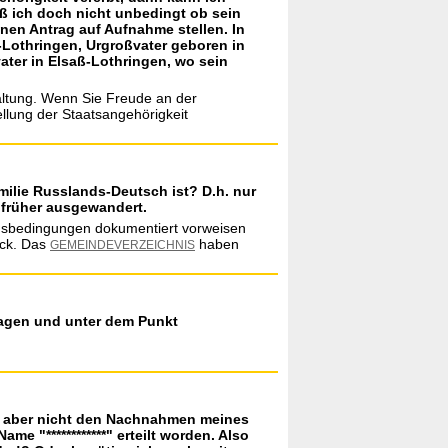
ß ich doch nicht unbedingt ob sein
nen Antrag auf Aufnahme stellen. In
-Lothringen, Urgroßvater geboren in
ater in Elsaß-Lothringen, wo sein
altung. Wenn Sie Freude an der
llung der Staatsangehörigkeit
ilie Russlands-Deutsch ist? D.h. nur
l früher ausgewandert.
ngsbedingungen dokumentiert vorweisen
ück. Das
haben
GEMEINDEVERZEICHNIS
tragen und unter dem Punkt
ägt aber nicht den Nachnahmen meines
 "************" erteilt worden. Also