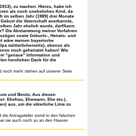
 1913), zu machen. Hierzu, habe ich
boren als noch uneheliches Kind, da
h im selben Jahr (1989) drei Monate
Geburt die Vaterschaft anerkannte,
elben Jahr ehelich wurde, darf/kann
er? Die Abstammung meiner Vorfahren
uszügen sowie Geburts-, Heirats- und
et wäre meinen bayerische
pa mütterlicherseits), ebenso als
benso noch geheiratet haben! Wie
h um "genaue" Information und
en herzlichen Dank für die
und noch mehr stehen auf unserer Seite
tum und Besitz. Aus diesen
r: Ehefrau, Ehemann, Ehe etc.).
) aus, um die väterliche Linie zu
ie Antragsteller somit in den falschen
 sei sie auch noch so an den Haaren