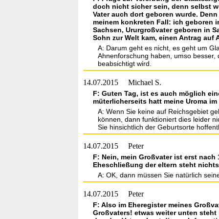
doch nicht sicher sein, denn selbst
Vater auch dort geboren wurde. Denn 
meinem konkreten Fall: ich geboren i
Sachsen, Ururgroßvater geboren in Sa
Sohn zur Welt kam, einen Antrag auf
A: Darum geht es nicht, es geht um Gl
Ahnenforschung haben, umso besser, da
beabsichtigt wird.
14.07.2015
Michael S.
F: Guten Tag, ist es auch möglich e
müterlicherseits hatt meine Uroma im d
A: Wenn Sie keine auf Reichsgebiet g
können, dann funktioniert dies leider 
Sie hinsichtlich der Geburtsorte hoffentl
14.07.2015
Peter
F: Nein, mein Großvater ist erst nac
Eheschließung der eltern steht nichts
A: OK, dann müssen Sie natürlich seine 
14.07.2015
Peter
F: Also im Eheregister meines Großvat
Großvaters! etwas weiter unten steht 