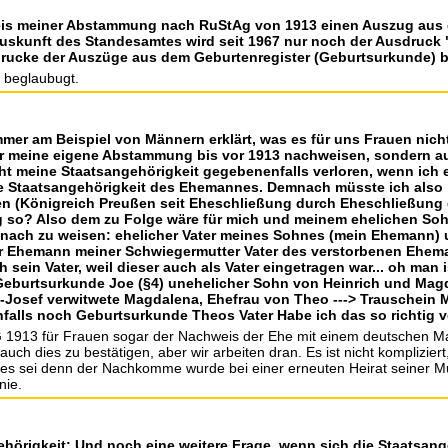
chweis meiner Abstammung nach RuStAg von 1913 einen Auszug au
 Auskunft des Standesamtes wird seit 1967 nur noch der Ausdruc
drucke der Auszüge aus dem Geburtenregister (Geburtsurkunde)
a beglaubugt.
mmer am Beispiel von Männern erklärt, was es für uns Frauen nicht
nur meine eigene Abstammung bis vor 1913 nachweisen, sondern 
 meine Staatsangehörigkeit gegebenenfalls verloren, wenn ich e
ie Staatsangehörigkeit des Ehemannes. Demnach müsste ich also b
en (Königreich Preußen seit Eheschließung durch Eheschließun
ng so? Also dem zu Folge wäre für mich und meinem ehelichen S
nach zu weisen: ehelicher Vater meines Sohnes (mein Ehemann) u
er Ehemann meiner Schwiegermutter Vater des verstorbenen Ehe
sein Vater, weil dieser auch als Vater eingetragen war... oh man i
Geburtsurkunde Joe (§4) unehelicher Sohn von Heinrich und Magd
z-Josef verwitwete Magdalena, Ehefrau von Theo ---> Trauschein 
alls noch Geburtsurkunde Theos Vater Habe ich das so richtig 
G 1913 für Frauen sogar der Nachweis der Ehe mit einem deutschen 
auch dies zu bestätigen, aber wir arbeiten dran. Es ist nicht kompliziert
nt, es sei denn der Nachkomme wurde bei einer erneuten Heirat seine
nie.
ehörigkeit: Und noch eine weitere Frage, wenn sich die Staatsang