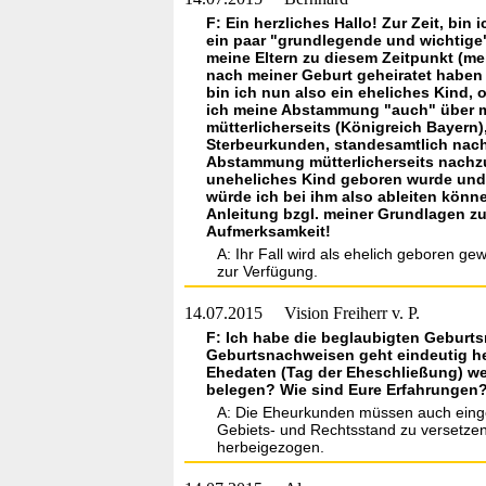
F: Ein herzliches Hallo! Zur Zeit, bi
ein paar "grundlegende und wichtige"
meine Eltern zu diesem Zeitpunkt (me
nach meiner Geburt geheiratet haben 
bin ich nun also ein eheliches Kind,
ich meine Abstammung "auch" über m
mütterlicherseits (Königreich Bayern
Sterbeurkunden, standesamtlich nach
Abstammung mütterlicherseits nachzuw
uneheliches Kind geboren wurde und/a
würde ich bei ihm also ableiten könne
Anleitung bzgl. meiner Grundlagen zu
Aufmerksamkeit!
A: Ihr Fall wird als ehelich geboren ge
zur Verfügung.
14.07.2015
Vision Freiherr v. P.
F: Ich habe die beglaubigten Geburt
Geburtsnachweisen geht eindeutig her
Ehedaten (Tag der Eheschließung) we
belegen? Wie sind Eure Erfahrungen?
A: Die Eheurkunden müssen auch einger
Gebiets- und Rechtsstand zu versetzen
herbeigezogen.