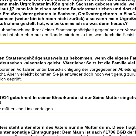
 wenn mein Urgroßvater im Königreich Sachsen geboren wurde, wei
laut §7 kann ich in einen anderen Bundesstaat ziehen und dort ei
n Preußen, Vater geboren in Sachsen, Großvater geboren in Elsaß
chsen (weiter bin ich noch nicht zurück) also wenn mein Urgroßv
 Aufnahme gestellt hat, wie bekomme ich so was denn heraus?
aubhaftmachung Ihrer / einer Staatsangehörigkeit gegenüber der Verw
s hat aber eher nur am Rande mir dem zu tun, was durch die Festste
inen Staatsangehörigenausweis zu bekommen, wenn die eigene Fam
eutschen kaiserreich gelebt. Väterlicher Seits ist die Familie vie
eborenen Vorfahren unter Berücksichtigung der vorgegebenen Ableitu
nicht. Aber vielleicht kommen Sie ja entweder doch noch weit genug zur
ich geprüft.
h 1914 gebohren! In seiner Eheurkunde ist nur Seine Mutter einge
!
mütterliche Linie verfolgen.
ers steht unter eltern des Vaters nur die Mutter drinn. Diese Tr
unter sonstige Eintragungen: Dem Mann ist nach §1706 BGB der Name