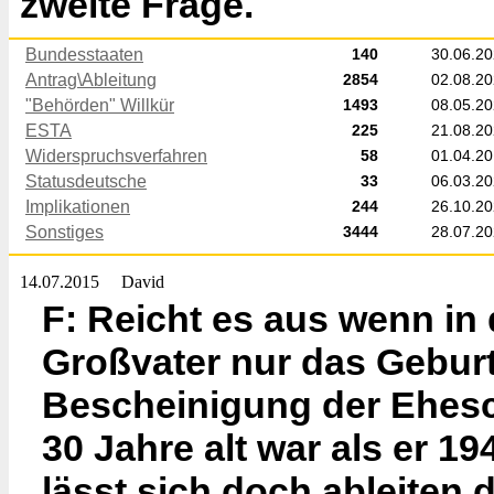
zweite Frage.
Bundesstaaten
140
30.06.2
Antrag\Ableitung
2854
02.08.2
"Behörden" Willkür
1493
08.05.2
ESTA
225
21.08.2
Widerspruchsverfahren
58
01.04.2
Statusdeutsche
33
06.03.2
Implikationen
244
26.10.2
Sonstiges
3444
28.07.2
14.07.2015
David
F: Reicht es aus wenn in
Großvater nur das Geburt
Bescheinigung der Ehesc
30 Jahre alt war als er 1
lässt sich doch ableiten 