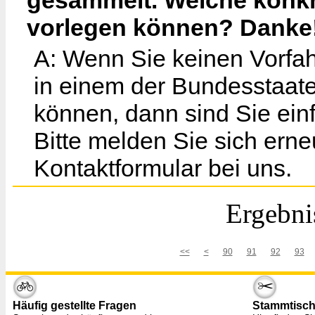
gesammelt. Welche konk
vorlegen können? Danke
A: Wenn Sie keinen Vorfa
in einem der Bundesstaat
können, dann sind Sie ein
Bitte melden Sie sich ern
Kontaktformular bei uns.
Ergebni
<<
<
90
91
92
93
Häufig gestellte Fragen
Stammtisc