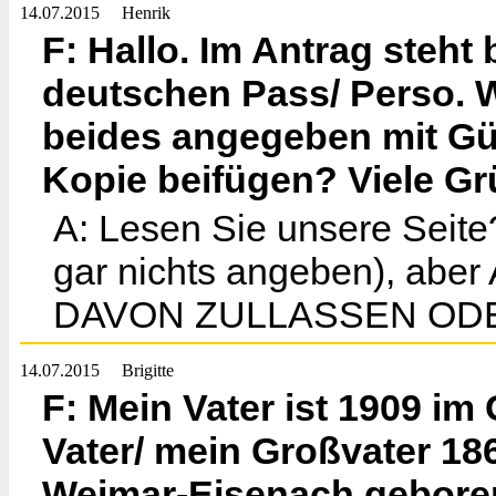
14.07.2015
Henrik
F: Hallo. Im Antrag steht 
deutschen Pass/ Perso. W
beides angegeben mit Gült
Kopie beifügen? Viele G
A: Lesen Sie unsere Seite
gar nichts angeben), ab
DAVON ZULLASSEN ODE
14.07.2015
Brigitte
F: Mein Vater ist 1909 i
Vater/ mein Großvater 1
Weimar-Eisenach geboren