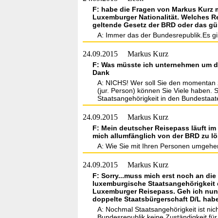
F: habe die Fragen von Markus Kurz 
Luxemburger Nationalität. Welches R
geltende Gesetz der BRD oder das gü
A: Immer das der Bundesrepublik.Es gi
24.09.2015
Markus Kurz
F: Was müsste ich unternehmen um de
Dank
A: NICHS! Wer soll Sie den momentan z
(jur. Person) können Sie Viele haben. S
Staatsangehörigkeit in den Bundestaa
24.09.2015
Markus Kurz
F: Mein deutscher Reisepass läuft i
mich allumfänglich von der BRD zu l
A: Wie Sie mit Ihren Personen umgehen
24.09.2015
Markus Kurz
F: Sorry...muss mich erst noch an di
luxemburgische Staatsangehörigkeit 
Luxemburger Reisepass. Geh ich nun 
doppelte Staatsbürgerschaft D/L hab
A: Nochmal Staatsangehörigkeit ist ni
Bundesrepublik keine Zuständigkeit für