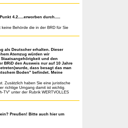
nkt 4.2.....erworben durch.....
t keine Behörde die in der BRD für Sie
ng als Deutscher erhalten. Dieser
eichem Atemzug würden wir
e Staatsangehörigkeit und den
er BRiD den Ausweis nur auf 10 Jahre
 getreten)wurde, dass besagt das man
deutschem Boden" befindet. Meine
t. Zusätzlich haben Sie eine juristische
r richtige Umgang damit ist wichtig.
sch-TV" unter der Rubrik WERTVOLLES
 ein? Preußen! Bitte auch hier um