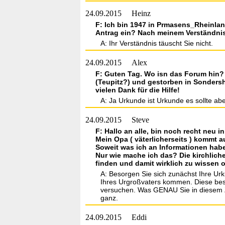
24.09.2015
Heinz
F: Ich bin 1947 in Prmasens_Rheinland
Antrag ein? Nach meinem Verständnis 
A: Ihr Verständnis täuscht Sie nicht.
24.09.2015
Alex
F: Guten Tag. Wo isn das Forum hin? 
(Teupitz?) und gestorben in Sonders
vielen Dank für die Hilfe!
A: Ja Urkunde ist Urkunde es sollte ab
24.09.2015
Steve
F: Hallo an alle, bin noch recht neu 
Mein Opa ( väterlicherseits ) kommt 
Soweit was ich an Informationen hab
Nur wie mache ich das? Die kirchlich
finden und damit wirklich zu wissen
A: Besorgen Sie sich zunächst Ihre Ur
Ihres Urgroßvaters kommen. Diese beso
versuchen. Was GENAU Sie in diesem Zu
ganz.
24.09.2015
Eddi