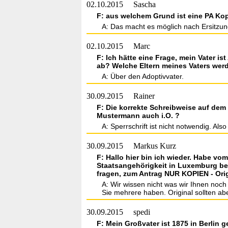
02.10.2015
Sascha
F: aus welchem Grund ist eine PA Kop
A: Das macht es möglich nach Ersitzun
02.10.2015
Marc
F: Ich hätte eine Frage, mein Vater is
ab? Welche Eltern meines Vaters wer
A: Über den Adoptivvater.
30.09.2015
Rainer
F: Die korrekte Schreibweise auf dem 
Mustermann auch i.O. ?
A: Sperrschrift ist nicht notwendig. Al
30.09.2015
Markus Kurz
F: Hallo hier bin ich wieder. Habe vom
Staatsangehörigkeit in Luxemburg bes
fragen, zum Antrag NUR KOPIEN - Orig
A: Wir wissen nicht was wir Ihnen noch
Sie mehrere haben. Original sollten abe
30.09.2015
spedi
F: Mein Großvater ist 1875 in Berlin