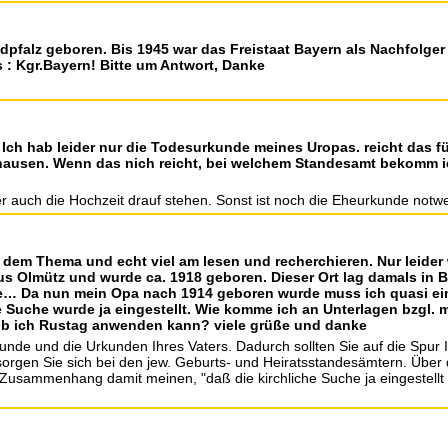
pfalz geboren. Bis 1945 war das Freistaat Bayern als Nachfolger 
: Kgr.Bayern! Bitte um Antwort, Danke
Ich hab leider nur die Todesurkunde meines Uropas. reicht das f
hausen. Wenn das nich reicht, bei welchem Standesamt bekomm i
er auch die Hochzeit drauf stehen. Sonst ist noch die Eheurkunde notw
in dem Thema und echt viel am lesen und recherchieren. Nur leide
aus Olmütz und wurde ca. 1918 geboren. Dieser Ort lag damals in
e… Da nun mein Opa nach 1914 geboren wurde muss ich quasi ein
e Suche wurde ja eingestellt. Wie komme ich an Unterlagen bzgl.
 ob ich Rustag anwenden kann? viele grüße und danke
kunde und die Urkunden Ihres Vaters. Dadurch sollten Sie auf die Spur
rgen Sie sich bei den jew. Geburts- und Heiratsstandesämtern. Über d
sammenhang damit meinen, "daß die kirchliche Suche ja eingestellt wu