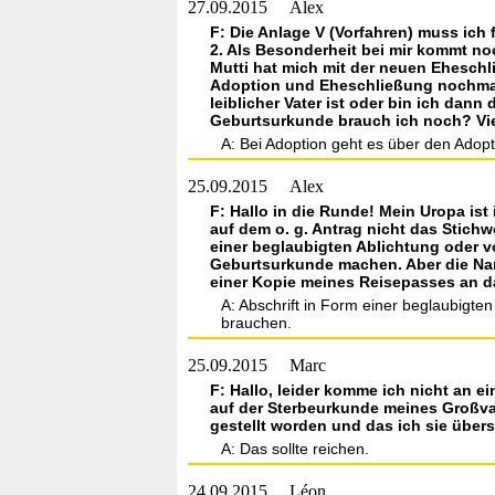
27.09.2015
Alex
F: Die Anlage V (Vorfahren) muss ich
2. Als Besonderheit bei mir kommt no
Mutti hat mich mit der neuen Eheschli
Adoption und Eheschließung nochmals
leiblicher Vater ist oder bin ich dan
Geburtsurkunde brauch ich noch? Vi
A: Bei Adoption geht es über den Adopt
25.09.2015
Alex
F: Hallo in die Runde! Mein Uropa ist
auf dem o. g. Antrag nicht das Stich
einer beglaubigten Ablichtung oder v
Geburtsurkunde machen. Aber die Nam
einer Kopie meines Reisepasses an das
A: Abschrift in Form einer beglaubigte
brauchen.
25.09.2015
Marc
F: Hallo, leider komme ich nicht an 
auf der Sterbeurkunde meines Großvate
gestellt worden und das ich sie über
A: Das sollte reichen.
24.09.2015
Léon