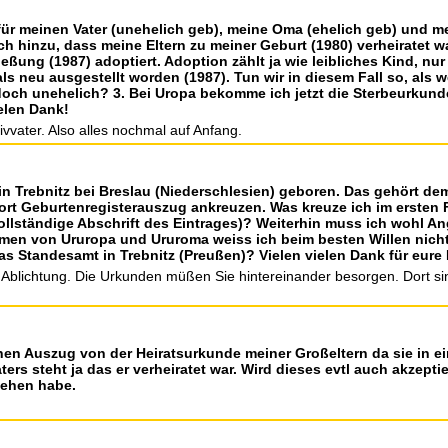
 für meinen Vater (unehelich geb), meine Oma (ehelich geb) und m
ch hinzu, dass meine Eltern zu meiner Geburt (1980) verheiratet 
eßung (1987) adoptiert. Adoption zählt ja wie leibliches Kind, nu
 neu ausgestellt worden (1987). Tun wir in diesem Fall so, als 
n doch unehelich? 3. Bei Uropa bekomme ich jetzt die Sterbeurkund
elen Dank!
ivvater. Also alles nochmal auf Anfang.
 in Trebnitz bei Breslau (Niederschlesien) geboren. Das gehört d
wort Geburtenregisterauszug ankreuzen. Was kreuze ich im ersten F
ollständige Abschrift des Eintrages)? Weiterhin muss ich wohl A
en von Ururopa und Ururoma weiss ich beim besten Willen nich
 Standesamt in Trebnitz (Preußen)? Vielen vielen Dank für eure H
n Ablichtung. Die Urkunden müßen Sie hintereinander besorgen. Dort s
einen Auszug von der Heiratsurkunde meiner Großeltern da sie in 
rs steht ja das er verheiratet war. Wird dieses evtl auch akzeptie
sehen habe.