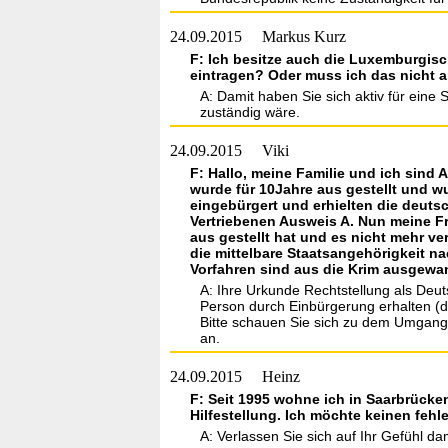
24.09.2015
Markus Kurz
F: Ich besitze auch die Luxemburgisch
eintragen? Oder muss ich das nicht
A: Damit haben Sie sich aktiv für eine
zuständig wäre.
24.09.2015
Viki
F: Hallo, meine Familie und ich sind 
wurde für 10Jahre aus gestellt und w
eingebürgert und erhielten die deuts
Vertriebenen Ausweis A. Nun meine Fr
aus gestellt hat und es nicht mehr v
die mittelbare Staatsangehörigkeit n
Vorfahren sind aus die Krim ausgewan
A: Ihre Urkunde Rechtstellung als Deuts
Person durch Einbürgerung erhalten (de
Bitte schauen Sie sich zu dem Umgan
an.
24.09.2015
Heinz
F: Seit 1995 wohne ich in Saarbrücken
Hilfestellung. Ich möchte keinen feh
A: Verlassen Sie sich auf Ihr Gefühl dami