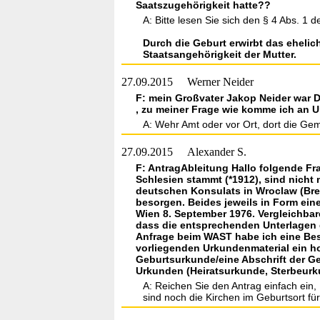
Saatszugehörigkeit hatte??
A: Bitte lesen Sie sich den § 4 Abs. 
Durch die Geburt erwirbt das ehelic
Staatsangehörigkeit der Mutter.
27.09.2015
Werner Neider
F: mein Großvater Jakop Neider war D
, zu meiner Frage wie komme ich an U
A: Wehr Amt oder vor Ort, dort die Ge
27.09.2015
Alexander S.
F: AntragAbleitung Hallo folgende Fr
Schlesien stammt (*1912), sind nicht 
deutschen Konsulats in Wroclaw (Bre
besorgen. Beides jeweils in Form e
Wien 8. September 1976. Vergleichbar
dass die entsprechenden Unterlagen d
Anfrage beim WAST habe ich eine Best
vorliegenden Urkundenmaterial ein hof
Geburtsurkunde/eine Abschrift der Ge
Urkunden (Heiratsurkunde, Sterbeurk
A: Reichen Sie den Antrag einfach ein,
sind noch die Kirchen im Geburtsort fü