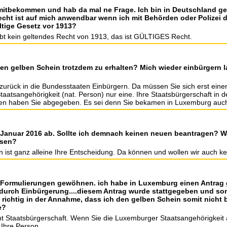
mitbekommen und hab da mal ne Frage. Ich bin in Deutschland ge
echt ist auf mich anwendbar wenn ich mit Behörden oder Polizei
ltige Gesetz vor 1913?
bt kein geltendes Recht von 1913, das ist GÜLTIGES Recht.
n gelben Schein trotzdem zu erhalten? Mich wieder einbürgern la
urück in die Bundesstaaten Einbürgern. Da müssen Sie sich erst eine
taatsangehörigkeit (nat. Person) nur eine. Ihre Staatsbürgerschaft in 
ten haben Sie abgegeben. Es sei denn Sie bekamen in Luxemburg auch 
m Januar 2016 ab. Sollte ich demnach keinen neuen beantragen? 
ösen?
 ist ganz alleine Ihre Entscheidung. Da können und wollen wir auch 
e Formulierungen gewöhnen. ich habe in Luxemburg einen Antrag ge
durch Einbürgerung....diesem Antrag wurde stattgegeben und somi
richtig in der Annahme, dass ich den gelben Schein somit nicht
e?
cht Staatsbürgerschaft. Wenn Sie die Luxemburger Staatsangehörigkei
 Ihre Person.