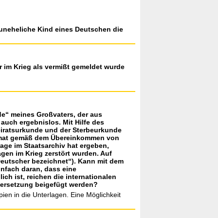
 uneheliche Kind eines Deutschen die
 im Krieg als vermißt gemeldet wurde
de“ meines Großvaters, der aus
auch ergebnislos. Mit Hilfe des
eiratsurkunde und der Sterbeurkunde
Format gemäß dem Übereinkommen von
age im Staatsarchiv hat ergeben,
gen im Krieg zerstört wurden. Auf
Deutscher bezeichnet“). Kann mit dem
infach daran, dass eine
ch ist, reichen die internationalen
bersetzung beigefügt werden?
ien in die Unterlagen. Eine Möglichkeit