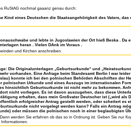
1 des RuStAG nochmal gaaanz genau durch:
he Kind eines Deutschen die Staatsangehörigkeit des Vaters, das
onauschwabe und lebte in Jugoslawien der Ort hieß Beska . Da er
nterlagen heran . Vielen DAnk im Voraus .
meinden und Kirchen anschreiben.
age: Die Originalunterlagen „Geburtsurkunde“ und „Heiratsurkun
mehr vorhanden. Eine Anfrage beim Standesamt Berlin I war leider 
slau) konnte ich bei den polnischen Behörden Abschriften der H
iner polnischen Urkunde und eines Auszugs im internationalen 
es hinsichtlich Geburtsurkunde ist nicht mehr zu bekommen. Anfr
ort nicht vorliegen. Es ist davon auszugehen, dass diese Unterla
ätigung erhalten, dass mein Großvater Deutscher ist („wird als 
fentlich erfolgreicher Antrag gestellt werden, oder scheitert es e
burtsurkunde nicht vorgelegt werden kann? Falls ein Antrag mögli
unde) oder müssen die polnischen noch in einer beglaubigten Ü
 Dann werden Sie erfahren ob das so in Ordnung ist. Geben Sie nur Kop
r Informationen.