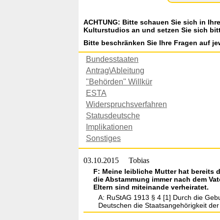
ACHTUNG: Bitte schauen Sie sich in Ihr
Kulturstudios an und setzen Sie sich bit
Bitte beschränken Sie Ihre Fragen auf je
Bundesstaaten
Antrag\Ableitung
"Behörden" Willkür
ESTA
Widerspruchsverfahren
Statusdeutsche
Implikationen
Sonstiges
03.10.2015
Tobias
F: Meine leibliche Mutter hat bereit
die Abstammung immer nach dem Vater
Eltern sind miteinande verheiratet.
A: RuStAG 1913 § 4 [1] Durch die Gebur
Deutschen die Staatsangehörigkeit der