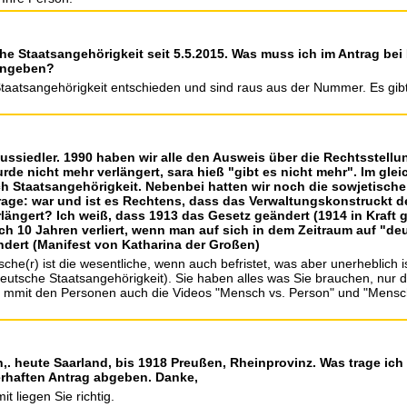
e Staatsangehörigkeit seit 5.5.2015. Was muss ich im Antrag bei Pu
 angeben?
 Staatsangehörigkeit entschieden und sind raus aus der Nummer. Es gib
Aussiedler. 1990 haben wir alle den Ausweis über die Rechtsstellu
urde nicht mehr verlängert, sara hieß "gibt es nicht mehr". Im gl
ch Staatsangehörigkeit. Nebenbei hatten wir noch die sowjetisch
age: war und ist es Rechtens, dass das Verwaltungskonstruckt d
erlängert? Ich weiß, dass 1913 das Gesetz geändert (1914 in Kraft
ach 10 Jahren verliert, wenn man auf sich in dem Zeitraum auf "
dert (Manifest von Katharina der Großen)
che(r) ist die wesentliche, wenn auch befristet, was aber unerheblich is
utsche Staatsangehörigkeit). Sie haben alles was Sie brauchen, nur de
g mmit den Personen auch die Videos "Mensch vs. Person" und "Men
,. heute Saarland, bis 1918 Preußen, Rheinprovinz. Was trage ich
lerhaften Antrag abgeben. Danke,
t liegen Sie richtig.