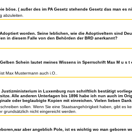
ie böse. ( außer des im PA Gesetz stehende Gesetz das man es ni
g abzuleiten.
t Adoptiert worden. Seine leblichen, wie die Adoptiveltern sind Deu
den in diesem Falle von den Behörden der BRD anerkannt?
Gelben Schein lautet meines Wissens in Sperrschrift Max M u s t e
so ist Max Mustermann auch i.O..
 Justizministerium in Luxemburg nun schriftlich bestätigt vorliege
itze. Alle anderen Unterlagen bis 1896 habe ich nun auch im Ori
inale oder beglaubigte Kopien mit einreichen. Vielen lieben Dank
 schreiben sollen. Wenn Sie eine Staatsangehörigkeit haben, gibt es k
r grundsätzlich nicht eingereicht werden.
 geboren,war aber angeblich Pole, ist es wichtig wo man geboren w