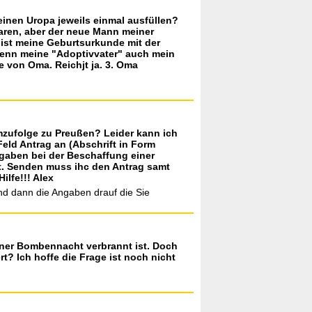
einen Uropa jeweils einmal ausfüllen?
waren, aber der neue Mann meiner
r ist meine Geburtsurkunde mit der
wenn meine "Adoptivvater" auch mein
e von Oma. Reichjt ja. 3. Oma
emzufolge zu Preußen? Leider kann ich
eld Antrag an (Abschrift in Form
ngaben bei der Beschaffung einer
t. Senden muss ihc den Antrag samt
ilfe!!! Alex
ind dann die Angaben drauf die Sie
einer Bombennacht verbrannt ist. Doch
rt? Ich hoffe die Frage ist noch nicht