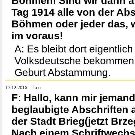
Böhmen! Sind wir dann al
Tag 1914 alle von der A
Böhmen oder jeder das, 
im voraus!
A: Es bleibt dort eigentl
Volksdeutsche bekommen I
Geburt Abstammung.
17.12.2016
Leo
F: Hallo, kann mir jemand
beglaubigte Abschriften 
der Stadt Brieg(jetzt Brz
Nach einem Schriftwechs