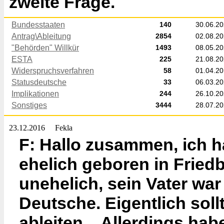
zweite Frage.
Bundesstaaten
140
30.06.2
Antrag\Ableitung
2854
02.08.2
"Behörden" Willkür
1493
08.05.2
ESTA
225
21.08.2
Widerspruchsverfahren
58
01.04.2
Statusdeutsche
33
06.03.2
Implikationen
244
26.10.2
Sonstiges
3444
28.07.2
23.12.2016
Fekla
F: Hallo zusammen, ich h
ehelich geboren in Friedb
unehelich, sein Vater war
Deutsche. Eigentlich sol
ableiten... Allerdings hab